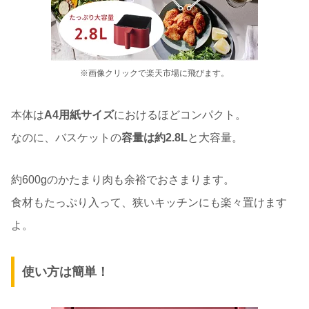
※画像クリックで楽天市場に飛びます。
本体は
A4用紙サイズ
におけるほどコンパクト。
なのに、バスケットの
容量は約2.8L
と大容量。
約600gのかたまり肉も余裕でおさまります。
食材もたっぷり入って、狭いキッチンにも楽々置けます
よ。
使い方は簡単！