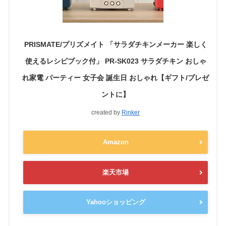
PRISMATE/プリズメイト 「サラダチキンメーカー 楽しく
使えるレシピブック付」 PR-SK023 サラダチキン おしゃ
れ家電 パーティー 女子会 誕生日 おしゃれ【ギフト/プレゼ
ントに】
created by
Rinker
Amazon
楽天市場
Yahooショッピング