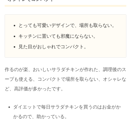
とっても可愛いデザインで、場所も取らない。
キッチンに置いても邪魔にならない。
見た目がおしゃれでコンパクト。
作るのが楽、おいしいサラダチキンが作れた、調理後のス
ープも使える、コンパクトで場所を取らない、オシャレな
ど、高評価が多かったです。
ダイエットで毎日サラダチキンを買うのはお金がか
かるので、助かっている。