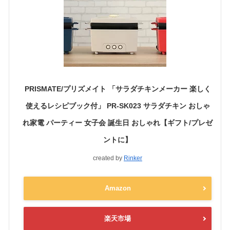
PRISMATE/プリズメイト 「サラダチキンメーカー 楽しく
使えるレシピブック付」 PR-SK023 サラダチキン おしゃ
れ家電 パーティー 女子会 誕生日 おしゃれ【ギフト/プレゼ
ントに】
created by
Rinker
Amazon
楽天市場