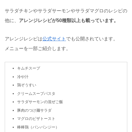
サラダチキンやサラダサーモンやサラダマグロのレシピの
他に、
アレンジレシピが
50種類以上も載っています。
アレンジレシピは
公式サイト
でも公開されています。
メニューを一部ご紹介します。
キムチスープ
冷や汁
鶏ぞうすい
クリームスープパスタ
サラダサーモンの混ぜご飯
豚肉のつけ麺サラダ
マグロのピザトースト
棒棒鶏（バンバンジー）