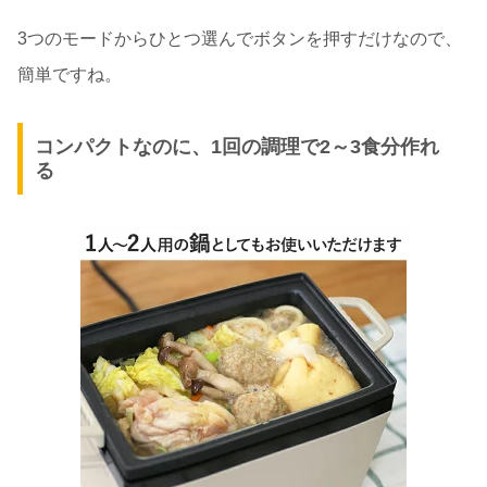
3つのモードからひとつ選んでボタンを押すだけなので、
簡単ですね。
コンパクトなのに、1回の調理で2～3食分作れ
る