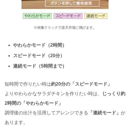
※画像クリックで楽天市場に飛びます。
やわらかモード（2時間）
スピードモード（20分）
連続モード（5時間まで）
短時間で作りたい時は
約20分の「スピードモード」
よりやわらかなサラダチキンを作りたい時は、
じっくり約
2時間の「やわらかモード」
調理後の出汁を活用してアレンジできる
「連続モード」
が
あります。