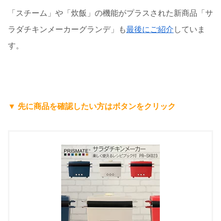
「スチーム」や「炊飯」の機能がプラスされた新商品「サ
ラダチキンメーカーグランデ」も
最後にご紹介
していま
す。
▼ 先に商品を確認したい方はボタンをクリック