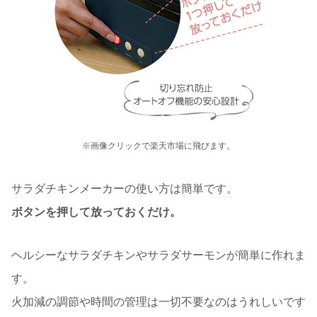
※画像クリックで楽天市場に飛びます。
サラダチキンメーカーの使い方は簡単です。
ボタンを押して放っておくだけ。
ヘルシーなサラダチキンやサラダサーモンが簡単に作れま
す。
火加減の調節や時間の管理は一切不要なのはうれしいです