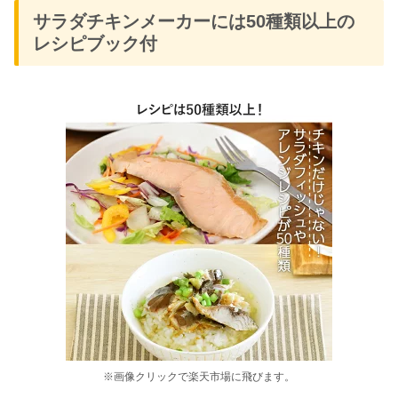
サラダチキンメーカーには50種類以上の
レシピブック付
※画像クリックで楽天市場に飛びます。