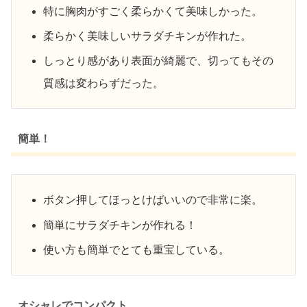
特に胸肉がすごく柔らかくて美味しかった。
柔らかく美味しいサラダチキンが作れた。
しっとり感があり表面が綺麗で、切ってもその
質感は変わらずだった。
簡単！
ボタン押してほっとけばいいので非常に楽。
簡単にサラダチキンが作れる！
使い方も簡単でとても重宝している。
オシャレでコンパクト