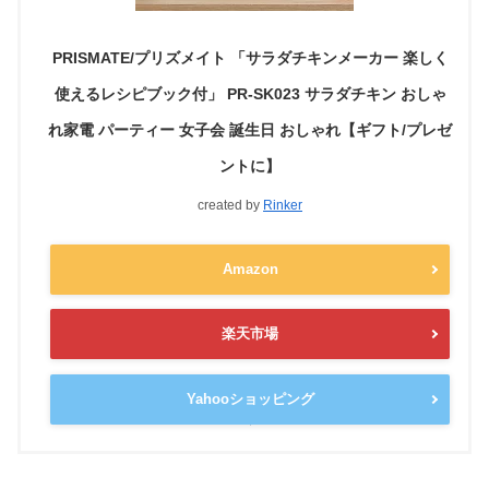
PRISMATE/プリズメイト 「サラダチキンメーカー 楽しく
使えるレシピブック付」 PR-SK023 サラダチキン おしゃ
れ家電 パーティー 女子会 誕生日 おしゃれ【ギフト/プレゼ
ントに】
created by
Rinker
Amazon
楽天市場
Yahooショッピング