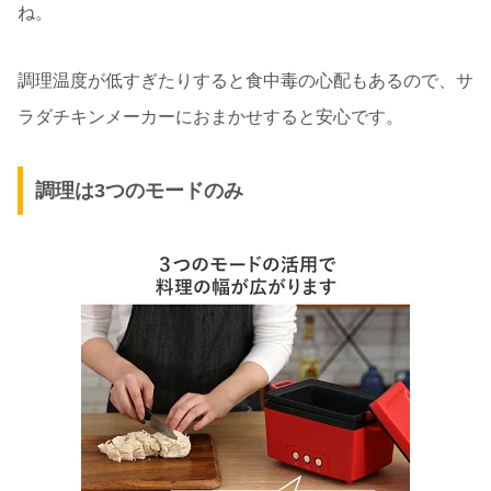
ね。
調理温度が低すぎたりすると食中毒の心配もあるので、サ
ラダチキンメーカーにおまかせすると安心です。
調理は3つのモードのみ