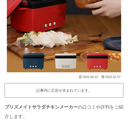
2020.06.22
2023.02.27
記事内に広告が含まれています。
プリズメイトサラダチキンメーカー
の口コミや評判をご紹
介します。