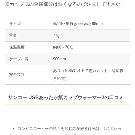
※カップ底の金属部分は熱くなるので注意して下さい。
サイズ
幅115×奥行き85×高さ98mm
重量
77g
保温温度
約60～70℃
ケーブル長
900mm
あり（約85℃以上で電力カット、冷却後
安全装置
再給電）
サンコー USBあったか紙カップウォーマー2の口コミ
コンビニコーヒーの熱々を飲むのが好きは私は、1時間たっ