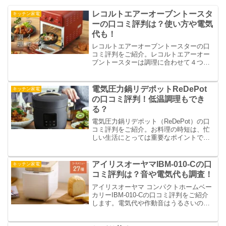
レコルトエアーオーブントースタ
キッチン家電
ーの口コミ評判は？使い方や電気
代も！
レコルトエアーオーブントースターの口
コミ評判をご紹介。レコルトエアーオー
ブントースターは調理に合わせて４つの
モードを選べる、多機能でコンパクトな
オーブントースターです。ノンフライ調
理もできるのが嬉しい機能ですね。使い
電気圧力鍋リデポットReDePot
キッチン家電
方や電気代も調べました。
の口コミ評判！低温調理もでき
る？
電気圧力鍋リデポット（ReDePot）の口
コミ評判をご紹介。お料理の時短は、忙
しい生活にとっては重要なポイントです
よね。おしゃれなキッチン家電のRe・
De。おしゃれでも性能はどうなのか口コ
ミから調査。低温調理もできるのかも調
アイリスオーヤマIBM-010-Cの口
キッチン家電
べています。
コミ評判は？音や電気代も調査！
アイリスオーヤマ コンパクトホームベー
カリーIBM-010-Cの口コミ評判をご紹介
します。電気代や作動音はうるさいのか
も調査。可愛いデザイン＆メニューも豊
富で、色々な種類のパンやお菓子が作れ