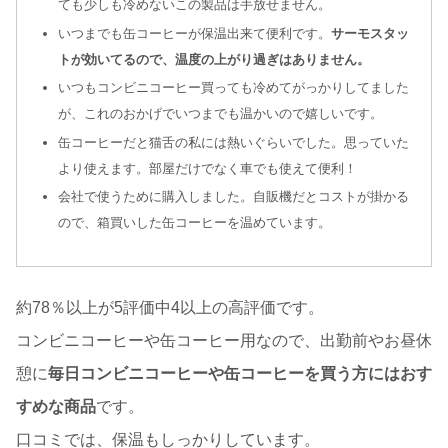
ても少しも冷めないこの製品は手放せません。
いつまでも缶コーヒーが保温出来て便利です。
サーモスタッ
トが効いてるので、温度の上がり過ぎはありません。
いつもコンビニコーヒー買っても冷めてがっかりしてました
が、これのおかげでいつまでも温かいので嬉しいです。
缶コーヒーだと猫舌の私には熱いぐらいでした。思っていた
より使えます。部屋だけでなく車でも使えて便利！
会社で使うために購入しました。自販機だとコストが掛かる
ので、箱買いした缶コーヒーを温めています。
約78％以上が5評価中4以上の高評価です。
コンビニコーヒーや缶コーヒー用なので、出勤前やお昼休
憩に
毎日コンビニコーヒーや缶コーヒーを買う方にはおす
すめな商品
です。
口コミでは、保温もしっかりしています。