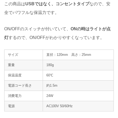
この商品は
USBではなく、コンセントタイプ
なので、安
全でパワフルな保温力です。
ON/OFFのスイッチが付いていて、
ONの時はライトが点
灯
するので、ON/OFFがわかりやすくなっています。
サイズ
直径：120mm 高さ：25mm
重量
180g
保温温度
60℃
電源コード長さ
約1.5m
消費電力
24W
電源
AC100V 50/60Hz