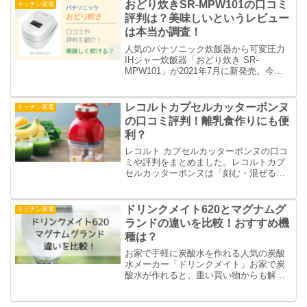
ます。毎日焼き立ての美味しいパンを味
おどり炊きSR-MPW101の口コミ
キッチン家電
わえますよ。
評判は？美味しいというレビュー
は本当か調査！
人気のパナソニック炊飯器から可変圧力
IHジャー炊飯器「おどり炊き SR-
MPW101」が2021年7月に新発売。今回
は、新商品「おどり炊き SR-MPW101」
の口コミや評判をご紹介します。本当に
美味しいのか、レビューから調べまし
レコルトカプセルカッターボンヌ
キッチン家電
た。
の口コミ評判！離乳食作りにも便
利？
レコルト カプセルカッターボンヌの口コ
ミや評判をまとめました。レコルトカプ
セルカッターボンヌは「刻む・混ぜる・
練る・潰す・砕く・おろす・泡立てる」
の7つの工程を1台でこなす優れもの。離
乳食作りにも便利なのかも口コミや評判
ドリンクメイト620とマグナムグ
キッチン家電
から調べました。
ランドの違いを比較！おすすめ機
種は？
お家で手軽に炭酸水を作れる人気の炭酸
水メーカー「ドリンクメイト」お家で炭
酸水が作れると、重い買い物からも解放
されますね。今回は、人気のシリーズ620
とマグナムグランドの違いを比較してい