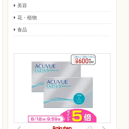
美容
花・植物
食品