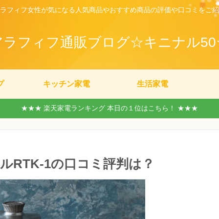
ラフィフ女性が気になる人気商品やおすすめ商品の評価や口コミをご紹
アラフィフ通販ブログ☆キニナル50
プ
キッチン家電
生活家電
★★★ 楽天家電ランキング 本日の１位はこちら！ ★★★
RTK-1の口コミ評判は？