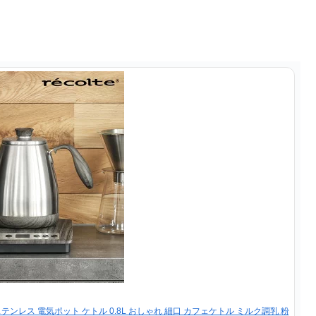
レス 電気ポット ケトル 0.8L おしゃれ 細口 カフェケトル ミルク調乳 粉