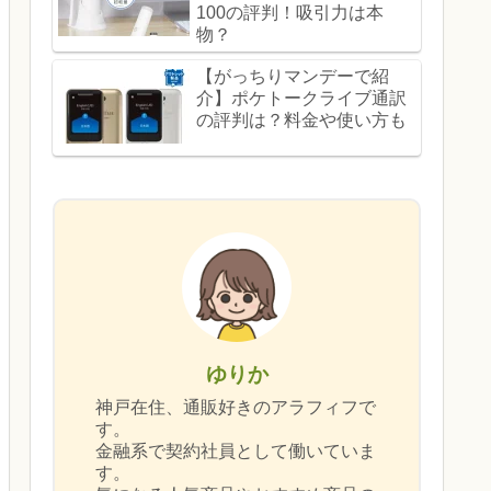
100の評判！吸引力は本
物？
【がっちりマンデーで紹
介】ポケトークライブ通訳
の評判は？料金や使い方も
ゆりか
神戸在住、通販好きのアラフィフで
す。
金融系で契約社員として働いていま
す。