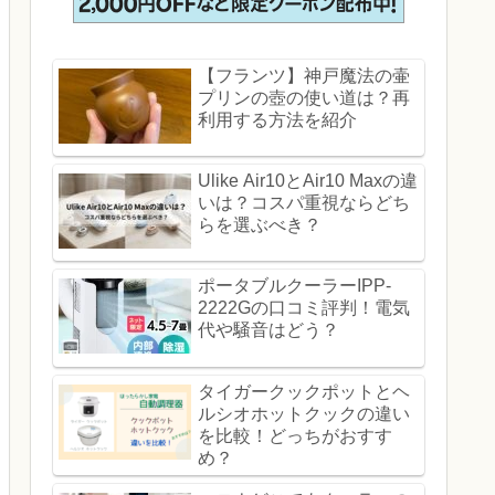
【フランツ】神戸魔法の壷
プリンの壺の使い道は？再
利用する方法を紹介
Ulike Air10とAir10 Maxの違
いは？コスパ重視ならどち
らを選ぶべき？
ポータブルクーラーIPP-
2222Gの口コミ評判！電気
代や騒音はどう？
タイガークックポットとヘ
ルシオホットクックの違い
を比較！どっちがおすす
め？