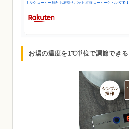
ミルク コーヒー 焼酎 お湯割り ポット 紅茶 コーヒーケトル RTK-1【送料無料】［ 
お湯の温度を1℃単位で調節できる