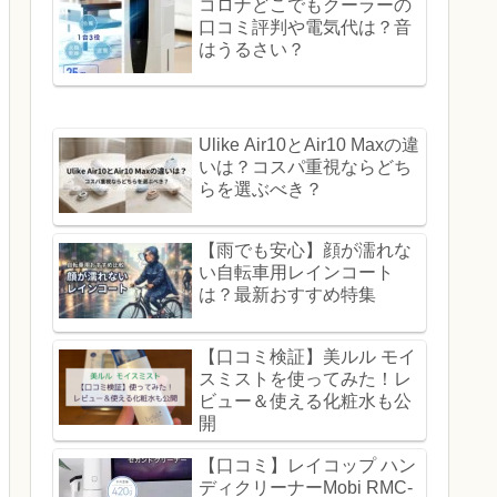
コロナどこでもクーラーの
口コミ評判や電気代は？音
はうるさい？
Ulike Air10とAir10 Maxの違
いは？コスパ重視ならどち
らを選ぶべき？
【雨でも安心】顔が濡れな
い自転車用レインコート
は？最新おすすめ特集
【口コミ検証】美ルル モイ
スミストを使ってみた！レ
ビュー＆使える化粧水も公
開
【口コミ】レイコップ ハン
ディクリーナーMobi RMC-