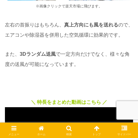
※画像クリックで楽天市場に飛びます。
左右の首振りはもちろん、
真上方向にも風を送れる
ので、
エアコンや除湿器を併用した空気循環に効果的です。
また、
3Dランダム送風
で一定方向だけでなく、様々な角
度の送風が可能になっています。
＼ 特長をまとめた動画はこちら ／
メニュー
ホーム
検索
トップ
サイドバー