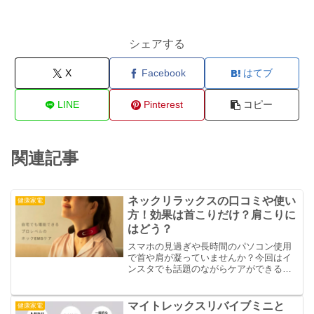
シェアする
X
Facebook
はてブ
LINE
Pinterest
コピー
関連記事
ネックリラックスの口コミや使い
健康家電
方！効果は首こりだけ？肩こりに
はどう？
スマホの見過ぎや長時間のパソコン使用
で首や肩が凝っていませんか？今回はイ
ンスタでも話題のながらケアができる
EMS温熱器「ニップラックス ネックリラ
ックス（NIPLUX NECK RELAX）」をご
紹介。口コミや評判、使い方を調べてみ
マイトレックスリバイブミニと
健康家電
ました。