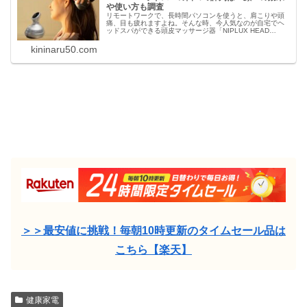
や使い方も調査
リモートワークで、長時間パソコンを使うと、肩こりや頭
痛、目も疲れますよね。そんな時、今人気なのが自宅でヘ
ッドスパができる頭皮マッサージ器「NIPLUX HEAD
SPA（ニップラックス ヘッドスパ）」頭皮だけじゃない効
果を口コミからご紹介。
kininaru50.com
＞＞最安値に挑戦！毎朝10時更新のタイムセール品は
こちら【楽天】
健康家電