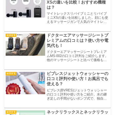
XSの違いを比較！おすすめ機種
は？
マイトレックスリバイブミニとリバイブ
ミニXSの違いを比較しました。顔にも使
えるマッサージガンで人気のマイトレッ
クスリバイブミニに、さらに小さくなっ
たリバイブミニXSが色展開も増えて発売
されました。違いを比較表にしたので参
ドクターエアマッサージシートプ
健康家電
考にしてください。
レミアムの口コミは？使い方や電
気代も！
ドクターエアマッサージシートプレミア
ムMS-002の口コミ評判をご紹介します。
他のマッサージシートと比べて価格も安
く、小型でありながら力強いもみ心地が
特徴。シートタイプなのでコンパクトで
持ち運びも楽々です。使い方や気になる
ビブレスジェットウォッシャーの
健康家電
電気代も調査。
口コミ評判や使い方！お風呂でも
使える？
ビブレス(BVRES)ジェットウォッシャー
の口コミ評判や使い方をご紹介。水の継
ぎ足しの手間がないポンプ式で、独自の
水流で歯と歯間の汚れを落とし口内を常
に清潔に保ちたい人に最適。また電動歯
ブラシとしても使えます。お風呂で使え
ネックリラックスとネックリラッ
健康家電
るのかも調査。