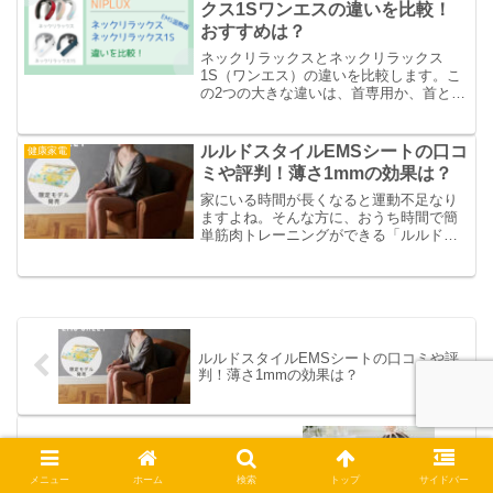
クス1Sワンエスの違いを比較！
おすすめは？
ネックリラックスとネックリラックス
1S（ワンエス）の違いを比較します。こ
の2つの大きな違いは、首専用か、首と肩
下まで使えるかという点です。本文で
は、ネックリラックスとネックリラック
ス1S（ワンエス）の違いを比較してまと
ルルドスタイルEMSシートの口コ
健康家電
めています。
ミや評判！薄さ1mmの効果は？
家にいる時間が長くなると運動不足なり
ますよね。そんな方に、おうち時間で簡
単筋肉トレーニングができる「ルルドス
タイルEMSシート AX-KXL5700」をご紹
介。薄さ1mmのEMSシートの効果を口コ
ミから調査。EMSシートプラスとの違い
も。
ルルドスタイルEMSシートの口コミや評
判！薄さ1mmの効果は？
ルルドヘッドマッサージャーの口コミ
は？ヘッドスパエイリランを調査！
メニュー
ホーム
検索
トップ
サイドバー