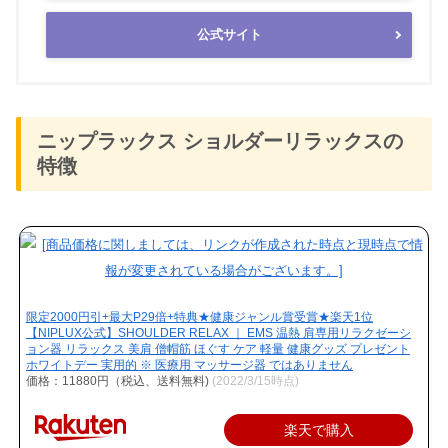
公式サイト
ニップラックス ショルダーリラックスの
特徴
限定2000円引+最大P29倍+特典★健康ジャンル賞受賞★楽天1位
【NIPLUX公式】SHOULDER RELAX ｜ EMS 温熱 肩専用リラクゼーシ
ョン器 リラックス 美肩 僧帽筋 ほぐす ケア 軽量 健康グッズ プレゼント
ホワイトデー 実用的 ※ 医療用 マッサージ器 ではありません
価格：11880円（税込、送料無料)
(2022/3/15時点)
楽天で購入