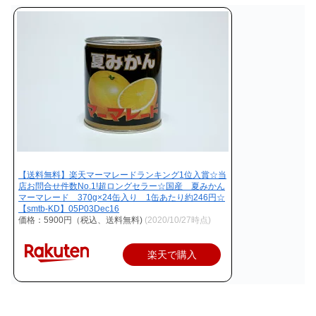
【送料無料】楽天マーマレードランキング1位入賞☆当
店お問合せ件数No.1!超ロングセラー☆国産 夏みかん
マーマレード 370g×24缶入り 1缶あたり約246円☆
【smtb-KD】05P03Dec16
価格：5900円（税込、送料無料)
(2020/10/27時点)
楽天で購入