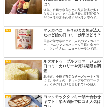
は？
近年、台風や水害などの災害被害が多く
なりました。そんな非常時に長期間保存
ができる非常食の備えがあると安心です
ね。そこで今回はパン好きの方には是非
備蓄してもらいたい一品、ボローニャの
非常食パン「缶deボローニャ」の口コミ
マヌカハニーをそのまま包み込ん
食品
や特徴をご紹介します。
だのど飴の口コミ！効果はどう？
風邪対策や喉のケアに人気のマヌカハニ
ー。そんなマヌカハニーを手軽に食べた
い！という方に、ニュージーランド産の
希少価値の高いマヌカハニーが真ん中に
入った「マヌカハニーをそのまま包み込
んだのど飴」をご紹介。口コミから効果
ルタオドゥーブルフロマージュの
食品
はどうなのかを調査。
口コミ！カロリーや賞味期限も調
査
北海道、小樽で有名なチーズケーキと言
えば、ルタオの「ドゥーブルフロマージ
ュ」奇跡の口どけと言われている超人気
チーズケーキです。そんな冷凍で届く人
気チーズケーキ「ドゥーブルフロマージ
ュ」の口コミやお取り寄せ方法、カロリ
ヨックモッククッキー詰め合わせ
食品
ーなどをまとめました。
ギフト！楽天通販で口コミ人気は
コレ