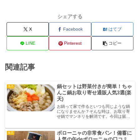
シェアする
X
Facebook
はてブ
LINE
Pinterest
コピー
関連記事
鍋セットは野菜付きが簡単！ちゃ
食品
んこ鍋お取り寄せ通販人気3選(楽
天)
お鍋って家で作るといつも同じような鍋
になりませんか？そんな時は、お取り寄
せ鍋でマンネリを解消です。今回は届い
てすぐに鍋が楽しめるカット済みの「野
菜付きちゃんこ鍋セット」をご紹介しま
す。自宅にいながら本格ちゃんこ鍋を楽
ボローニャの非常食パン！備蓄に
食品
しんで下さいね。
人気の缶deボローニャの口コミ