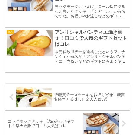
ヨックモックといえば、ロール型にクル
っと巻いたクッキー「シガール」が有名
ですね。お祝いやお返しなどのギフトに
シガールが入った詰め合わせも人気で
す。そこで、今回は楽天の口コミでも評
判のヨックモックの「クッキーの詰め合
アンリシャルパンティエ焼き菓
食品
わせ」をご紹介します。
子！口コミで人気のギフトセット
はコレ
販売個数世界一を達成したというフィナ
ンシェが有名な「アンリ・シャルパンテ
ィエ」内祝いなどのギフトにもよく使わ
れています。今回は、アンリシャルパン
ティエの「人気焼き菓子詰め合わせギフ
ト」をご紹介。内容や賞味期限、口コミ
評価を調べました。
低糖質チーズケーキをお取り寄せ！糖質
制限でも美味しい楽天人気3選
ヨックモッククッキー詰め合わせギフ
ト！楽天通販で口コミ人気はコレ