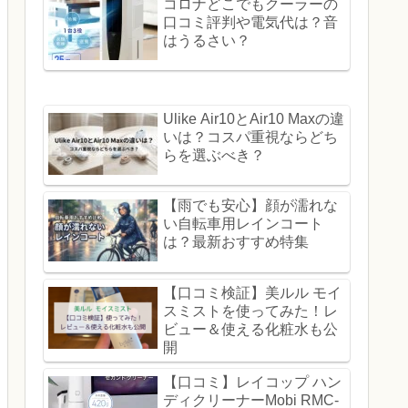
コロナどこでもクーラーの
口コミ評判や電気代は？音
はうるさい？
Ulike Air10とAir10 Maxの違
いは？コスパ重視ならどち
らを選ぶべき？
【雨でも安心】顔が濡れな
い自転車用レインコート
は？最新おすすめ特集
【口コミ検証】美ルル モイ
スミストを使ってみた！レ
ビュー＆使える化粧水も公
開
【口コミ】レイコップ ハン
ディクリーナーMobi RMC-