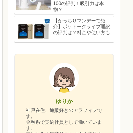
100の評判！吸引力は本
物？
【がっちりマンデーで紹
介】ポケトークライブ通訳
の評判は？料金や使い方も
ゆりか
神戸在住、通販好きのアラフィフで
す。
金融系で契約社員として働いていま
す。