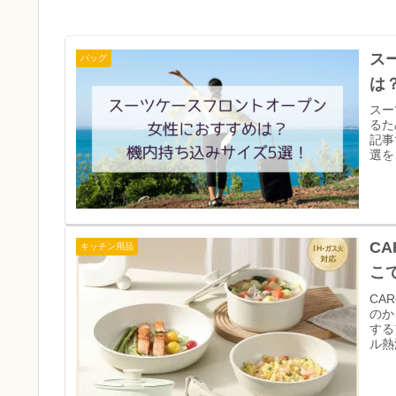
ス
バッグ
は
スー
るた
記事
選を
C
キッチン用品
こ
CA
のか
する
ル熱