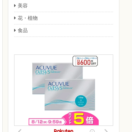
美容
花・植物
食品