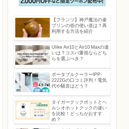
【フランツ】神戸魔法の壷
プリンの壺の使い道は？再
利用する方法を紹介
Ulike Air10とAir10 Maxの違
いは？コスパ重視ならどち
らを選ぶべき？
ポータブルクーラーIPP-
2222Gの口コミ評判！電気
代や騒音はどう？
タイガークックポットとヘ
ルシオホットクックの違い
を比較！どっちがおすす
め？