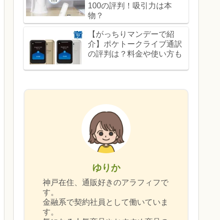
100の評判！吸引力は本
物？
【がっちりマンデーで紹
介】ポケトークライブ通訳
の評判は？料金や使い方も
ゆりか
神戸在住、通販好きのアラフィフで
す。
金融系で契約社員として働いていま
す。