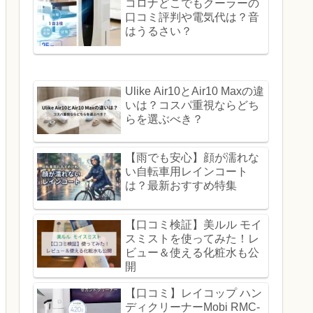
コロナどこでもクーラーの
口コミ評判や電気代は？音
はうるさい？
Ulike Air10とAir10 Maxの違
いは？コスパ重視ならどち
らを選ぶべき？
【雨でも安心】顔が濡れな
い自転車用レインコート
は？最新おすすめ特集
【口コミ検証】美ルル モイ
スミストを使ってみた！レ
ビュー＆使える化粧水も公
開
【口コミ】レイコップ ハン
ディクリーナーMobi RMC-