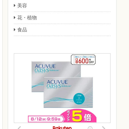
美容
花・植物
食品