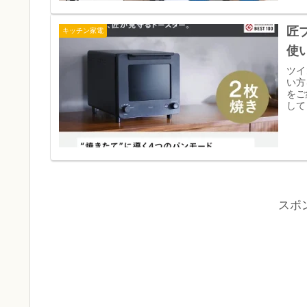
匠
キッチン家電
使
ツイ
い方
をご
して
スポ