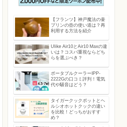
【フランツ】神戸魔法の壷
プリンの壺の使い道は？再
利用する方法を紹介
Ulike Air10とAir10 Maxの違
いは？コスパ重視ならどち
らを選ぶべき？
ポータブルクーラーIPP-
2222Gの口コミ評判！電気
代や騒音はどう？
タイガークックポットとヘ
ルシオホットクックの違い
を比較！どっちがおすす
め？