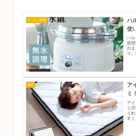
ハ
キッチン家電
使
ハル
造技
わえ
り。
ア
寝具
ミ！
アイ
ミ評
くれ
すく