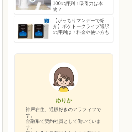
100の評判！吸引力は本
物？
【がっちりマンデーで紹
介】ポケトークライブ通訳
の評判は？料金や使い方も
ゆりか
神戸在住、通販好きのアラフィフで
す。
金融系で契約社員として働いていま
す。