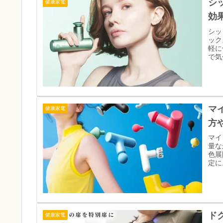
シ
健康家電
効
シッ
ック
軽に
で気
マ
健康家電
方
マイ
量な
色展
定に
ド
健康家電