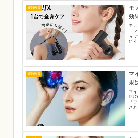
モ
健康家電
効
モノ
コン
マッ
にく
マ
健康家電
果
マイ
PR
「フ
され