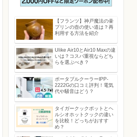
【フランツ】神戸魔法の壷
プリンの壺の使い道は？再
利用する方法を紹介
Ulike Air10とAir10 Maxの違
いは？コスパ重視ならどち
らを選ぶべき？
ポータブルクーラーIPP-
2222Gの口コミ評判！電気
代や騒音はどう？
タイガークックポットとヘ
ルシオホットクックの違い
を比較！どっちがおすす
め？