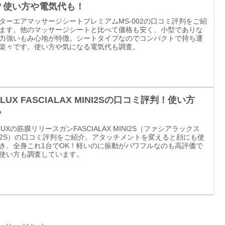
？使い方や電気代も！
ターエアマッサージシートプレミアムMS-002の口コミ評判をご紹
ます。他のマッサージシートと比べて価格も安く、小型でありな
力強いもみ心地が特徴。シートタイプなのでコンパクトで持ち運
楽々です。使い方や気になる電気代も調査。
PLUX FASCIALAX MINI2Sの口コミ評判！使い方
？
PLUXの筋膜リリースガンFASCIALAX MINI2S（ファシアラックス
2S）の口コミ評判をご紹介。アタッチメントを変えると顔にも使
き、全身これ1台でOK！軽いのに振動がパワフルなのも高評価で
使い方も調査しています。