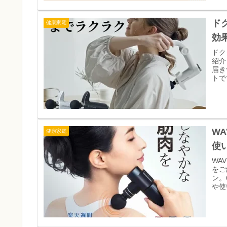
ド
健康家電
効
ドク
紹介
届き
トで
W
健康家電
使
WAV
をご
ン。
や使