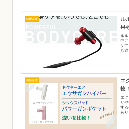
ル
健康家電
果
ルル
中に
ケア
ち運
エ
健康家電
較
エク
リや
する
あり