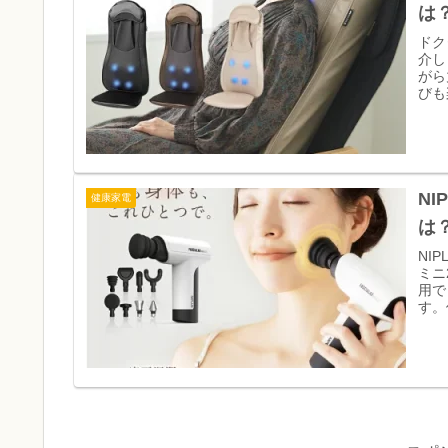
は
ドク
介し
がら
びも
NI
健康家電
は
NI
ミニ
用で
す。