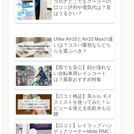
コロナどこでもクーラーの
口コミ評判や電気代は？音
はうるさい？
Ulike Air10とAir10 Maxの違
いは？コスパ重視ならどち
らを選ぶべき？
【雨でも安心】顔が濡れな
い自転車用レインコート
は？最新おすすめ特集
【口コミ検証】美ルル モイ
スミストを使ってみた！レ
ビュー＆使える化粧水も公
開
【口コミ】レイコップ ハン
ディクリーナーMobi RMC-