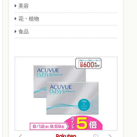
美容
花・植物
食品