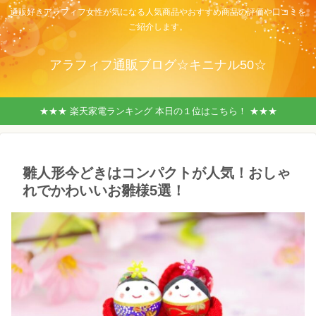
通販好きアラフィフ女性が気になる人気商品やおすすめ商品の評価や口コミを
ご紹介します。
アラフィフ通販ブログ☆キニナル50☆
★★★ 楽天家電ランキング 本日の１位はこちら！ ★★★
雛人形今どきはコンパクトが人気！おしゃ
れでかわいいお雛様5選！