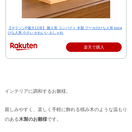
【マラソンP最大11倍】 雛人形 コンパクト 木製 プーカのひな人形 puca
ひな人形 小さい かわいい おしゃれ
楽天で購入
インテリアに調和するお雛様。
親しみやすく、楽しく手軽に飾れる積み木のような温もり
のある
木製のお雛様
です。