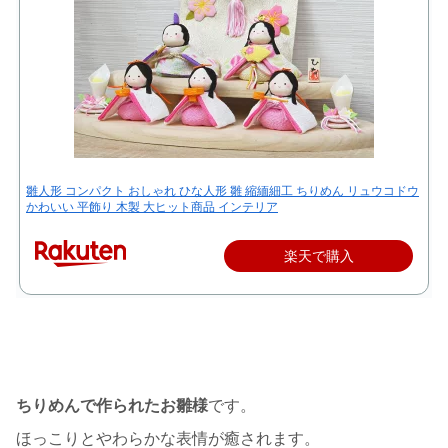
雛人形 コンパクト おしゃれ ひな人形 雛 縮緬細工 ちりめん リュウコドウ
かわいい 平飾り 木製 大ヒット商品 インテリア
楽天で購入
ちりめんで作られたお雛様
です。
ほっこりとやわらかな表情が癒されます。