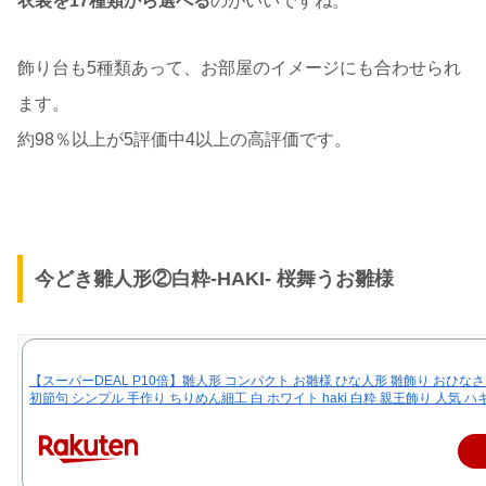
衣装を17種類から選べる
のがいいですね。
飾り台も5種類あって、お部屋のイメージにも合わせられ
ます。
約98％以上が5評価中4以上の高評価です。
今どき雛人形②白粋-HAKI- 桜舞うお雛様
【スーパーDEAL P10倍】雛人形 コンパクト お雛様 ひな人形 雛飾り おひな
初節句 シンプル 手作り ちりめん細工 白 ホワイト haki 白粋 親王飾り 人気 ハキ