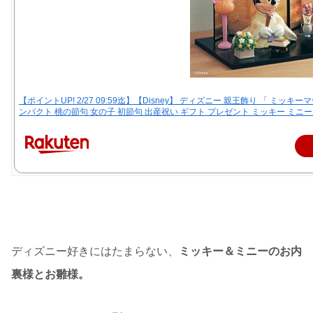
【ポイントUP! 2/27 09:59迄】【Disney】 ディズニー 親王飾り 「 ミッ
ンパクト 桃の節句 女の子 初節句 出産祝い ギフト プレゼント ミッキー ミニー
ディズニー好きにはたまらない、
ミッキー＆ミニーのお内
裏様とお雛様。