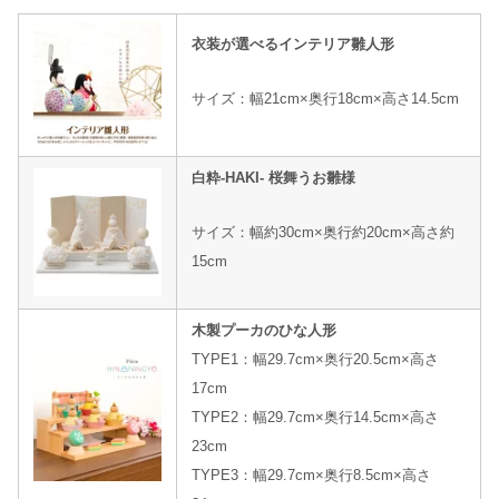
衣装が選べるインテリア雛人形
サイズ：幅21cm×奥行18cm×高さ14.5cm
白粋-HAKI- 桜舞うお雛様
サイズ：幅約30cm×奥行約20cm×高さ約
15cm
木製プーカのひな人形
TYPE1：幅29.7cm×奥行20.5cm×高さ
17cm
TYPE2：幅29.7cm×奥行14.5cm×高さ
23cm
TYPE3：幅29.7cm×奥行8.5cm×高さ