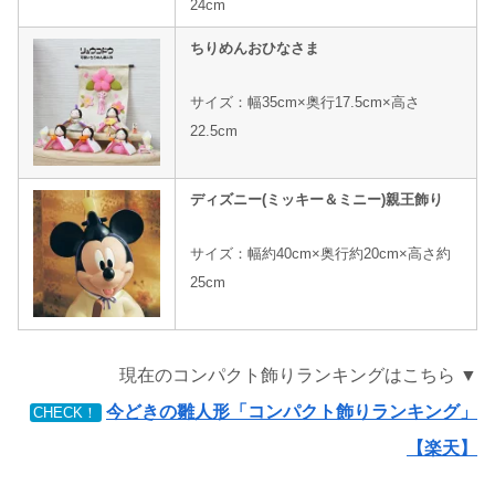
24cm
ちりめんおひなさま
サイズ：幅35cm×奥行17.5cm×高さ
22.5cm
ディズニー(ミッキー＆ミニー)親王飾り
サイズ：幅約40cm×奥行約20cm×高さ約
25cm
現在のコンパクト飾りランキングはこちら ▼
今どきの雛人形「コンパクト飾りランキング」
CHECK！
【楽天】