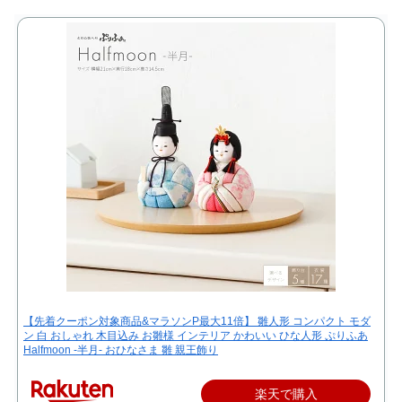
【先着クーポン対象商品&マラソンP最大11倍】 雛人形 コンパクト モダ
ン 白 おしゃれ 木目込み お雛様 インテリア かわいい ひな人形 ぷりふあ
Halfmoon -半月- おひなさま 雛 親王飾り
楽天で購入